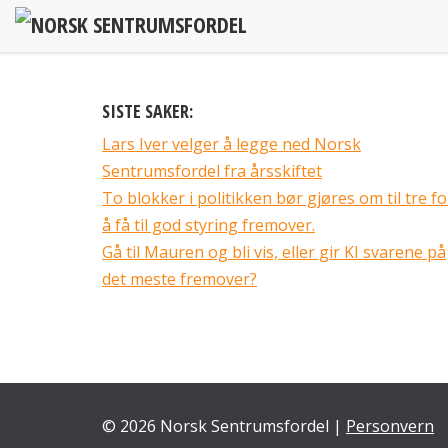
Hopp
til
innhold
SISTE SAKER:
Lars Iver velger å legge ned Norsk
Sentrumsfordel fra årsskiftet
To blokker i politikken bør gjøres om til tre fo
å få til god styring fremover.
Gå til Mauren og bli vis, eller gir KI svarene på
det meste fremover?
© 2026 Norsk Sentrumsfordel |
Personvern